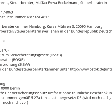
ms, Steuerberater; M.i.Tax Freya Bockelmann, Steuerberaterin
 174063
 Steuernummer 48/732/04813
erberaterkammer Hamburg, Kurze Mühren 3, 20095 Hamburg
berater/Steuerberaterin (verliehen in der Bundesrepublik Deutsc
gen:
tBerG)
 zum Steuerberatungsgesetz (DVStB)
berater (BOStB)
erordnung (StBVV)
ei der Bundessteuerberaterkammer unter
http://www.bstbk.de
(unt
rung
10900 Berlin
h: Der Versicherungsschutz umfasst ohne räumliche Beschränkung
ionsnummer gemäß § 27a Umsatzsteuergesetz: DE (wird noch nachge
er noch nicht vor)